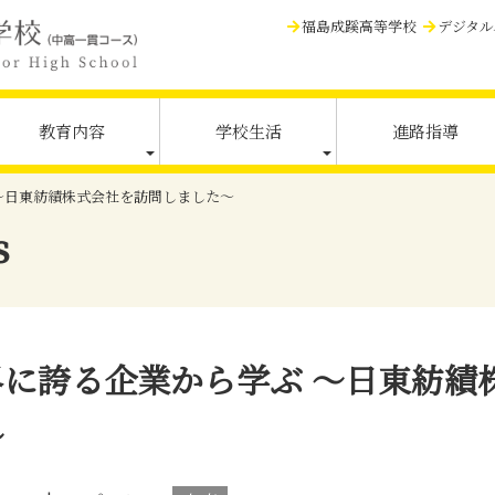
福島成蹊高等学校
デジタル
教育内容
学校生活
進路指導
～日東紡績株式会社を訪問しました～
s
界に誇る企業から学ぶ ～日東紡績
～