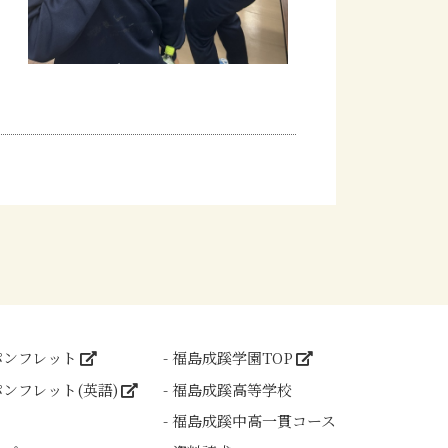
パンフレット
福島成蹊学園TOP
ンフレット(英語)
福島成蹊高等学校
福島成蹊中高一貫コース