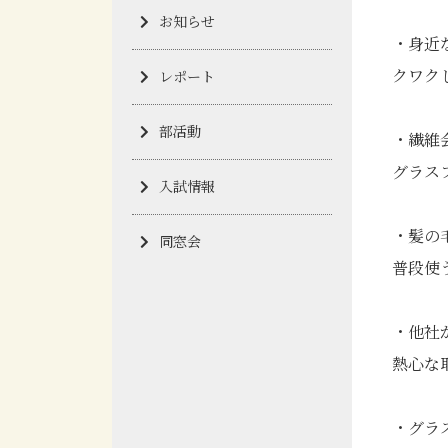
お知らせ
・身近
クワク
レポート
部活動
・繊維
グラス
入試情報
・髪の
同窓会
普段使
・他社
熱心な
・グラ