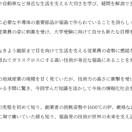
や自動車など身近な生活を支える大切さを学び、疑問を解消で
に必要な半導体の重要部品が福島で作られていることを誇らし
従業員の姿に刺激を受け、大学受験に向けて自分も新たな目標
なきよう細部まで目を向けて生活を支える従業員の姿勢に感銘
重ねてガラスクロスにする高い技術が身近な福島にあることを
の地域産業の規模を甘く見ていたが、技術力の高さに衝撃を受
かる手間に驚き、今回学んだ知識を活かして今後の情報化社会
の実態を初めて知り、創業者の挑戦姿勢や1600℃の炉、厳格
工場で働いていた縁も知り、福島発の技術が世界の未来を支え