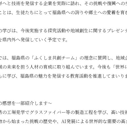
界へと技術を発信する企業を実際に訪れ、その挑戦や復興への
ことは、生徒たちにとって福島県への誇りや郷土への愛着を育
学びは、今後実施する探究活動や地域創生に関するプレゼン
を県内外へ発信していく予定です。
は、福島県の「ふくしま共創チーム」の理念に賛同し、地域
域の未来を担う人材の育成に取り組んでいます。今後も「世界
もに学び、福島県の魅力を発信する教育活動を推進してまいり
の感想を一部紹介します～
紡の工場見学でグラスファイバー等の製造工程を学び、高い技
物から始まった挑戦の歴史や、AI発展による世界的な需要の高