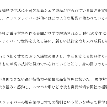
な福島で生活に不可欠な高シェア製品が作られている凄さを実
し、グラスファイバーが他にはどのような製品に使われている
会社が電子材料を作る疑問が見学で解消された 。時代の変化に
ファイバーで世界を支える姿に、新しい技術を取り入れ成長し
毛より細く丈夫なガラス繊維の凄さと、生活を支える製品作り
うものが高い技術と努力で作られていると知り、身の回りのも
が真似できない高い技術力や厳格な品質管理に驚いた 。環境対
取り組みに感動し、スマホや車など今後も需要が増す同社の経
スファイバーの製造法や日常での役割という問いを持って見学