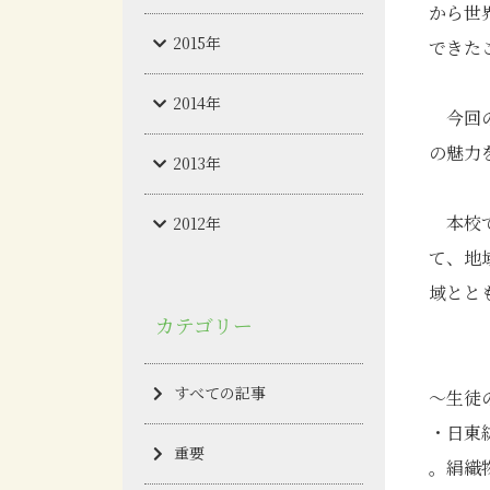
から世
2015年
できた
2014年
今回の
の魅力
2013年
本校で
2012年
て、地
域とと
カテゴリー
すべての記事
～生徒
・日東
重要
。絹織