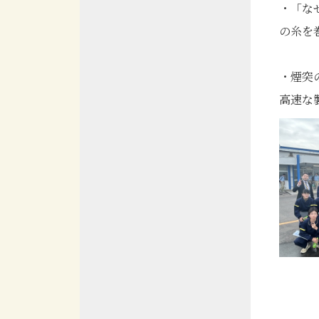
・「な
の糸を
・煙突
高速な