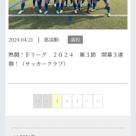
2024.04.21
部活動
高校
熱闘！Ｆリーグ ２０２４ 第３節 開幕３連
勝！（サッカークラブ）
<<
<
1
2
3
>
>>