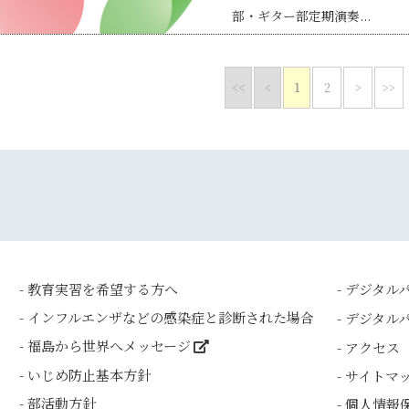
部・ギター部定期演奏...
<<
<
1
2
>
>>
教育実習を希望する方へ
デジタル
インフルエンザなどの感染症と診断された場合
デジタルパ
福島から世界へメッセージ
アクセス
いじめ防止基本方針
サイトマ
部活動方針
個人情報