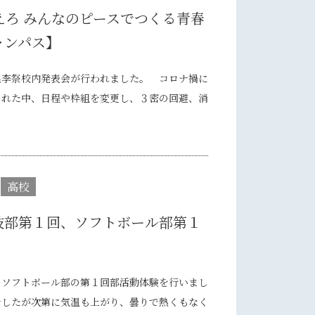
超えろ みんなのピースでつくる青春
ャンパス】
李祭校内発表会が行われました。 コロナ禍に
された中、日程や枠組を変更し、３密の回避、消
高校
技部第１回、ソフトボール部第１
ソフトボール部の第１回部活動体験を行いまし
でしたが次第に気温も上がり、曇りで熱くもなく