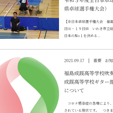
県卓球選手権大会）
【全日本卓球選手権大会 福
日㈯・１９日㈰ いわき市立
日本のNo１を決める...
2021.09.17
重要
お知
福島成蹊高等学校吹奏
成蹊高等学校ギター
について
コロナ感染症の急増により、
されている現状です。 つき