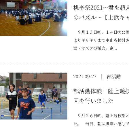
桃李祭2021～君を
のパズル～【上浜キ
９月１３日㈪、１４日㈫に桃
よりギリギリまで中止も検討
毒・マスクの徹底、企...
2021.09.27
部活動
部活動体験 陸上競
回を行いました
９月２６日㈰、陸上競技部と
た。 当日、朝は肌寒い感じ