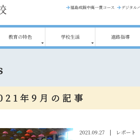
福島成蹊中高一貫コース
デジタル
教育の特色
学校生活
進路指導
s
021年9月の記事
2021.09.27
レポート