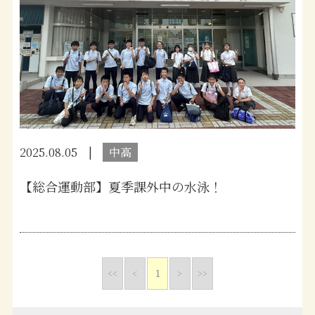
2025.08.05
中高
【総合運動部】夏季課外中の水泳！
<<
<
1
>
>>